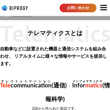
お問い合わせ
HOME
テレマティクス
テレマティクスとは
自動車などに設置された機器と通信システムを組み合
わせ、
リアルタイムに様々な情報やサービスを提供し
ます。
テレコミュニケーション
インフォマティクス
Tele
communication
(通信)
Infor
matics
(情
+
報科学)
2語から作られた造語です。